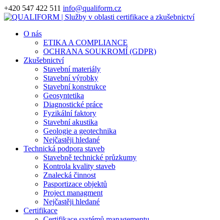
+420 547 422 511
info@qualiform.cz
O nás
ETIKA A COMPLIANCE
OCHRANA SOUKROMÍ (GDPR)
Zkušebnictví
Stavební materiály
Stavební výrobky
Stavební konstrukce
Geosyntetika
Diagnostické práce
Fyzikální faktory
Stavební akustika
Geologie a geotechnika
Nejčastěji hledané
Technická podpora staveb
Stavebně technické průzkumy
Kontrola kvality staveb
Znalecká činnost
Pasportizace objektů
Project managment
​Nejčastěji hledané
Certifikace
Certifikace systémů managementu