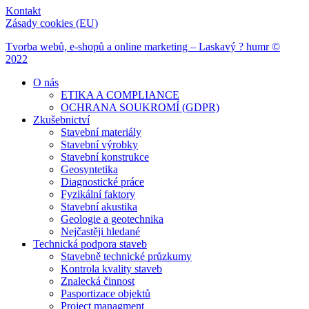
Kontakt
Zásady cookies (EU)
Tvorba webů, e-shopů a online marketing – Laskavý ? humr ©
2022
O nás
ETIKA A COMPLIANCE
OCHRANA SOUKROMÍ (GDPR)
Zkušebnictví
Stavební materiály
Stavební výrobky
Stavební konstrukce
Geosyntetika
Diagnostické práce
Fyzikální faktory
Stavební akustika
Geologie a geotechnika
Nejčastěji hledané
Technická podpora staveb
Stavebně technické průzkumy
Kontrola kvality staveb
Znalecká činnost
Pasportizace objektů
Project managment