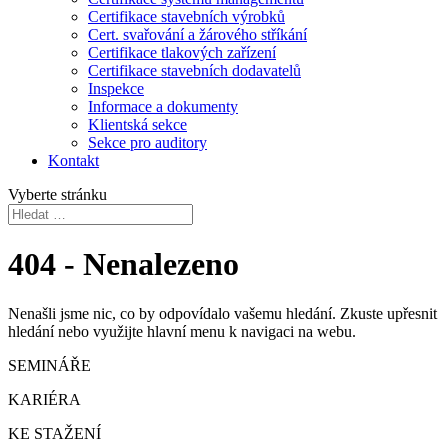
Certifikace stavebních výrobků
Cert. svařování a žárového stříkání
Certifikace tlakových zařízení
Certifikace stavebních dodavatelů
Inspekce
Informace a dokumenty
Klientská sekce
Sekce pro auditory
Kontakt
Vyberte stránku
404 - Nenalezeno
Nenašli jsme nic, co by odpovídalo vašemu hledání. Zkuste upřesnit
hledání nebo využijte hlavní menu k navigaci na webu.
SEMINÁŘE
KARIÉRA
KE STAŽENÍ