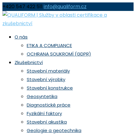
+420 547 422 511
info@qualiform.cz
O nás
ETIKA A COMPLIANCE
OCHRANA SOUKROMÍ (GDPR)
Zkušebnictví
Stavební materiály
Stavební výrobky
Stavební konstrukce
Geosyntetika
Diagnostické práce
Fyzikální faktory
Stavební akustika
Geologie a geotechnika