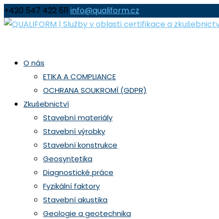
+420 547 422 511
info@qualiform.cz
O nás
ETIKA A COMPLIANCE
OCHRANA SOUKROMÍ (GDPR)
Zkušebnictví
Stavební materiály
Stavební výrobky
Stavební konstrukce
Geosyntetika
Diagnostické práce
Fyzikální faktory
Stavební akustika
Geologie a geotechnika