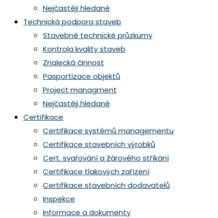
Nejčastěji hledané
Technická podpora staveb
Stavebně technické průzkumy
Kontrola kvality staveb
Znalecká činnost
Pasportizace objektů
Project managment
​Nejčastěji hledané
Certifikace
Certifikace systémů managementu
Certifikace stavebních výrobků
Cert. svařování a žárového stříkání
Certifikace tlakových zařízení
Certifikace stavebních dodavatelů
Inspekce
Informace a dokumenty