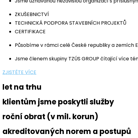
Jsme uznávanou nezávislou organizací s příslušnými
ZKUŠEBNICTVÍ
TECHNICKÁ PODPORA STAVEBNÍCH PROJEKTŮ
CERTIFIKACE
Působíme v rámci celé České republiky a zemích E
Jsme členem skupiny TZÚS GROUP čítající více té
ZJISTĚTE VÍCE
let na trhu
klientům jsme poskytli služby
roční obrat (v mil. korun)
akreditovaných norem a postupů