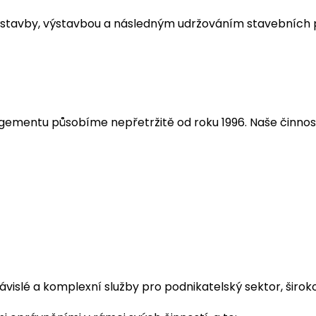
tavby, výstavbou a následným udržováním stavebních pro
ementu působíme nepřetržitě od roku 1996. Naše činnost z
ávislé a komplexní služby pro podnikatelský sektor, širok