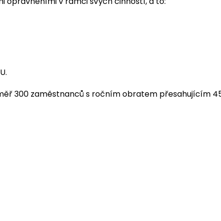
 oprávněními v rámci svých činností, a to:
U.
měř 300 zaměstnanců s ročním obratem přesahujícím 450