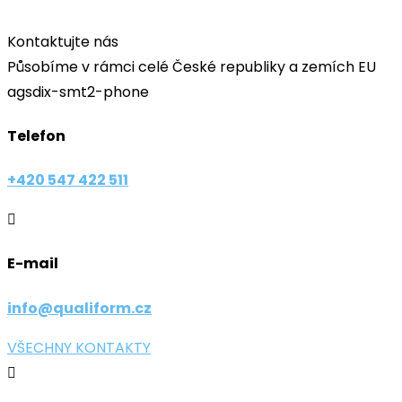
​Kontaktujte nás
Působíme v rámci celé České republiky a zemích EU
agsdix-smt2-phone
Telefon
+420 547 422 511

E-mail
info@qualiform.cz
VŠECHNY KONTAKTY
